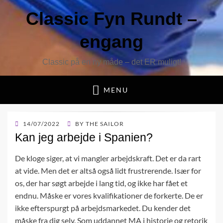
Classic Fyn Rundt –
engang
Classic på en ny måde – det ER muligt!
MENU
POSTED
14/07/2022
BY
THE SAILOR
ON
Kan jeg arbejde i Spanien?
De kloge siger, at vi mangler arbejdskraft. Det er da rart
at vide. Men det er altså også lidt frustrerende. Især for
os, der har søgt arbejde i lang tid, og ikke har fået et
endnu. Måske er vores kvalifikationer de forkerte. De er
ikke efterspurgt på arbejdsmarkedet. Du kender det
måske fra dig selv. Som uddannet MA i historie og retorik