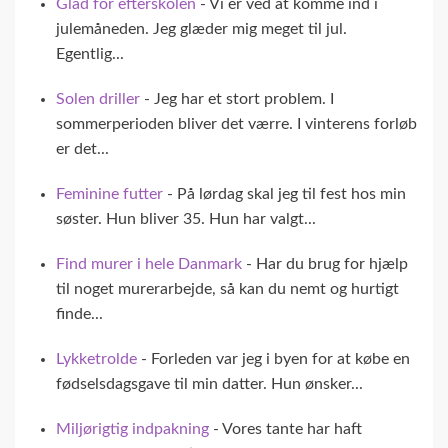
Glad for efterskolen
- Vi er ved at komme ind i
julemåneden. Jeg glæder mig meget til jul.
Egentlig...
Solen driller
- Jeg har et stort problem. I
sommerperioden bliver det værre. I vinterens forløb
er det...
Feminine futter
- På lørdag skal jeg til fest hos min
søster. Hun bliver 35. Hun har valgt...
Find murer i hele Danmark
- Har du brug for hjælp
til noget murerarbejde, så kan du nemt og hurtigt
finde...
Lykketrolde
- Forleden var jeg i byen for at købe en
fødselsdagsgave til min datter. Hun ønsker...
Miljørigtig indpakning
- Vores tante har haft