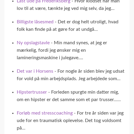
Låst ude på Frederiksberg
- Hvor klodset har man
lov til at være, tænkte jeg ved mig selv, da jeg...
Billigste låsesmed
- Det er dog helt utroligt, hvad
folk kan finde på at gøre for at undgå...
Ny opslagstavle
- Min mand synes, at jeg er
mærkelig, fordi jeg ønsker mig en
lamineringsmaskine i julegave....
Det var i Horsens
- For nogle år siden blev jeg udsat
for vold på min arbejdsplads. Jeg arbejdede som...
Hipstertrusser
- Forleden spurgte min datter mig,
om en hipster er det samme som et par trusser......
Forløb med stresscoaching
- For tre år siden var jeg
ude for en traumatisk oplevelse. Det tog voldsomt
på...