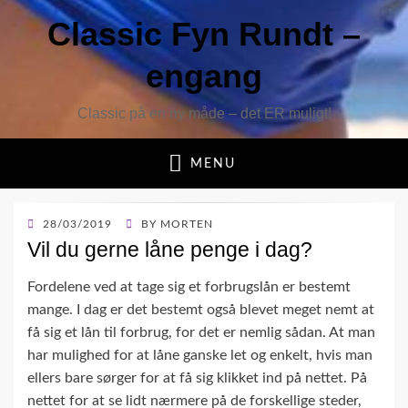
Classic Fyn Rundt –
engang
Classic på en ny måde – det ER muligt!
MENU
POSTED
28/03/2019
BY
MORTEN
ON
Vil du gerne låne penge i dag?
Fordelene ved at tage sig et forbrugslån er bestemt
mange. I dag er det bestemt også blevet meget nemt at
få sig et lån til forbrug, for det er nemlig sådan. At man
har mulighed for at låne ganske let og enkelt, hvis man
ellers bare sørger for at få sig klikket ind på nettet. På
nettet for at se lidt nærmere på de forskellige steder,