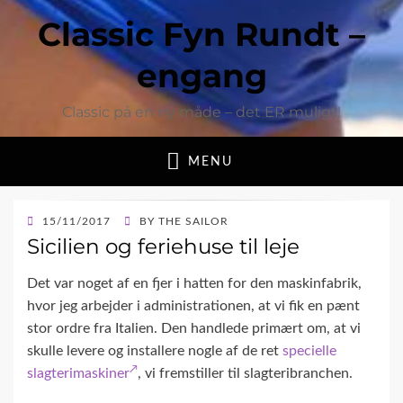
Classic Fyn Rundt –
engang
Classic på en ny måde – det ER muligt!
MENU
POSTED
15/11/2017
BY
THE SAILOR
ON
Sicilien og feriehuse til leje
Det var noget af en fjer i hatten for den maskinfabrik,
hvor jeg arbejder i administrationen, at vi fik en pænt
stor ordre fra Italien. Den handlede primært om, at vi
skulle levere og installere nogle af de ret
specielle
slagterimaskiner
, vi fremstiller til slagteribranchen.