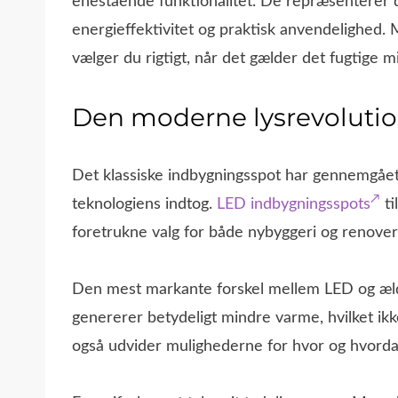
enestående funktionalitet. De repræsenterer 
energieffektivitet og praktisk anvendelighed. 
vælger du rigtigt, når det gælder det fugtige 
Den moderne lysrevoluti
Det klassiske indbygningsspot har gennemgåe
teknologiens indtog.
LED indbygningsspots
ti
foretrukne valg for både nybyggeri og renover
Den mest markante forskel mellem LED og æld
genererer betydeligt mindre varme, hvilket ikk
også udvider mulighederne for hvor og hvord