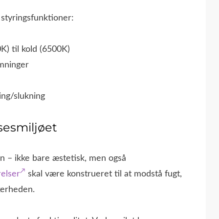
styringsfunktioner:
) til kold (6500K)
mninger
ng/slukning
sesmiljøet
gen – ikke bare æstetisk, men også
relser
skal være konstrueret til at modstå fugt,
kerheden.