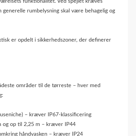
ærelsets funktionalitet. Ved spejlet kræves
 generelle rumbelysning skal være behagelig og
ktisk er opdelt i sikkerhedszoner, der definerer
vådeste områder til de tørreste – hver med
g:
useniche) – kræver IP67-klassificering
 og op til 2,25 m – kræver IP44
 omkring håndvasken – kræver IP24