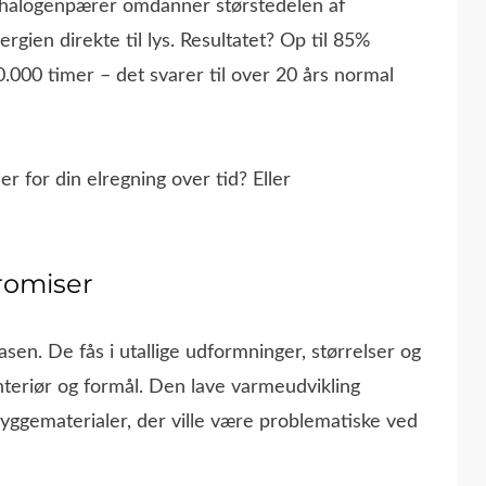
s halogenpærer omdanner størstedelen af
gien direkte til lys. Resultatet? Op til 85%
0.000 timer – det svarer til over 20 års normal
 for din elregning over tid? Eller
romiser
en. De fås i utallige udformninger, størrelser og
nteriør og formål. Den lave varmeudvikling
 byggematerialer, der ville være problematiske ved