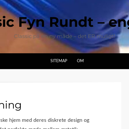
sic Fyn Rundt – e
Classic på en ny måde – det ER muligt!
SITEMAP
OM
gning
nske hjem med deres diskrete design og