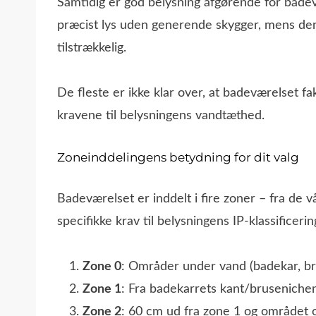
Samtidig er god belysning afgørende for badev
præcist lys uden generende skygger, mens den
tilstrækkelig.
De fleste er ikke klar over, at badeværelset fa
kravene til belysningens vandtæthed.
Zoneinddelingens betydning for dit valg
Badeværelset er inddelt i fire zoner – fra de 
specifikke krav til belysningens IP-klassificerin
Zone 0
: Områder under vand (badekar, br
Zone 1
: Fra badekarrets kant/brusenichen
Zone 2
: 60 cm ud fra zone 1 og området