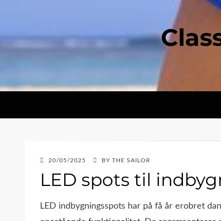
Clas
POSTED
20/05/2025
BY
THE SAILOR
ON
LED spots til indby
LED indbygningsspots har på få år erobret da