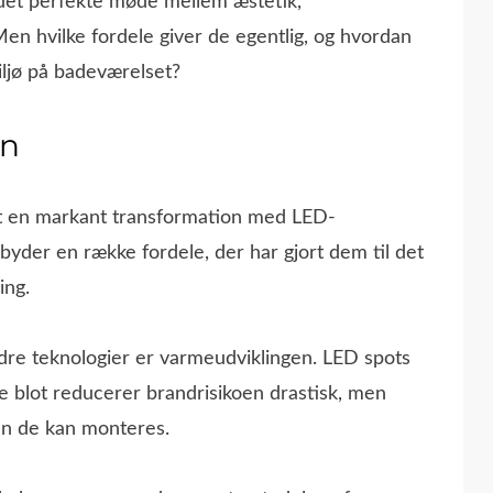
det perfekte møde mellem æstetik,
Men hvilke fordele giver de egentlig, og hvordan
miljø på badeværelset?
on
t en markant transformation med LED-
lbyder en række fordele, der har gjort dem til det
ing.
re teknologier er varmeudviklingen. LED spots
e blot reducerer brandrisikoen drastisk, men
an de kan monteres.