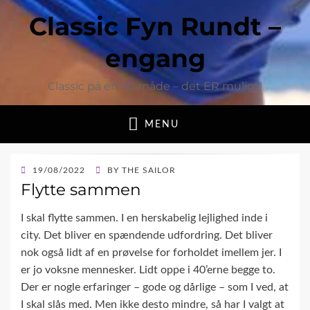
Classic Fyn Rundt –
engang
Classic på en ny måde – det ER muligt!
MENU
POSTED
19/08/2022
BY
THE SAILOR
ON
Flytte sammen
I skal flytte sammen. I en herskabelig lejlighed inde i
city. Det bliver en spændende udfordring. Det bliver
nok også lidt af en prøvelse for forholdet imellem jer. I
er jo voksne mennesker. Lidt oppe i 40’erne begge to.
Der er nogle erfaringer – gode og dårlige – som I ved, at
I skal slås med. Men ikke desto mindre, så har I valgt at