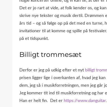
nogle koncerter online, og vi kan se, at der e
Det er jo rart at vide, at folk kender os, og ka
skrive nye tekster og musik dertil. Drømmen er j
års tid – og så følge op på det med en turne, hvo
invitationer til at komme og spille på festiva
på et tidspunkt.
Billigt trommesæt
Derfor er jeg på udkig efter et nyt
billigt tro
prisen ligger lige i overkanten af, hvad jeg ka
dem, jeg så i musikforretningen, men jeg går jo
Jeg kommer tit ind til musikforretning og har 
Han er helt fin. Det er
https://www.danguitar