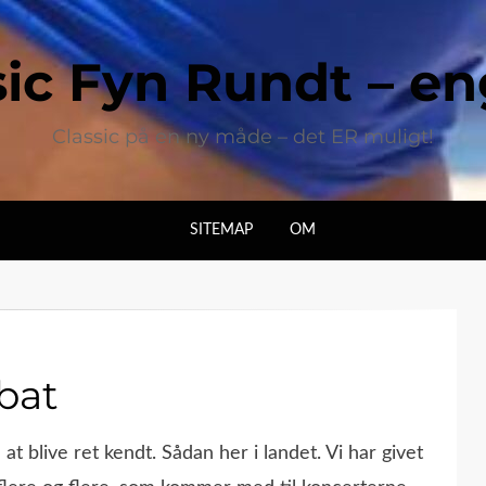
sic Fyn Rundt – e
Classic på en ny måde – det ER muligt!
SITEMAP
OM
bat
at blive ret kendt. Sådan her i landet. Vi har givet