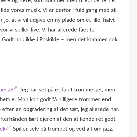
r flere og flere, som kommer med til koncerterne.
n lide vores musik. Vi er derfor i fuld gang med at
o, at vi vil udgive en ny plade om et lille, halvt
r vi spiller live. Vi har allerede fået to
ler. Godt nok ikke i Roskilde – men det kommer nok
mmesæt
. Jeg har set på et fuldt trommesæt, men
n betale. Man kan godt få billigere trommer end
 efter en opgradering af det sæt, jeg allerede har.
efterhånden lært ejeren af den at kende ret godt.
.dk/
Spiller selv på trompet og ved alt om jazz.